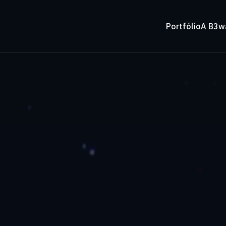
Portfólio
A B3w