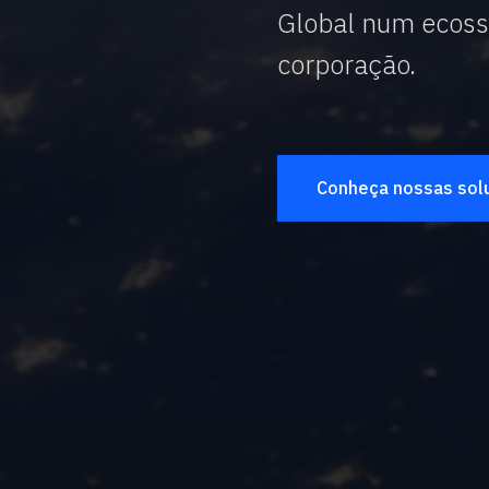
Global num ecossi
corporação.
Conheça nossas sol