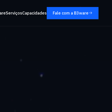
are
Serviços
Capacidades
Fale com a B3ware